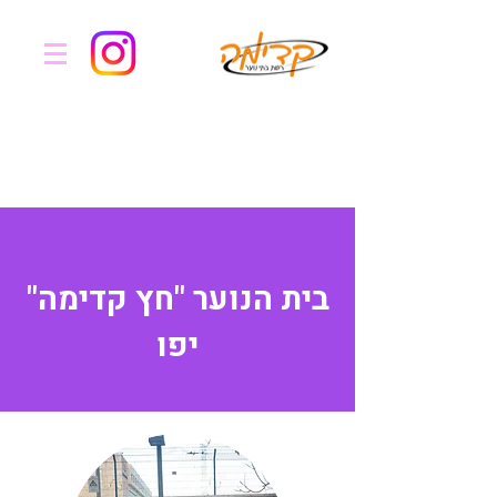
בית הנוער "חץ קדימה"
יפו